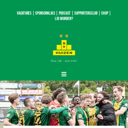
Ga
naar
Vacatures |
SponsorKliks |
Podcast
|
Supportersclub
|
Shop
|
inhoud
Lid worden?
Onze club – onze trots!
Toggle
Navigatie
Home
Nieuws
Teams