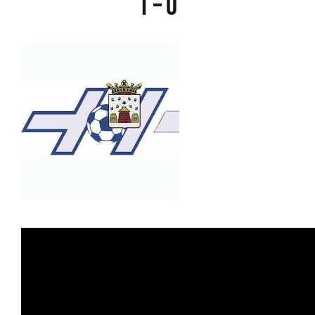
1 – 0
Sponsoren
Commissies
ClubTV
Club van 100
Activiteiten
Business Club Zuyderzee