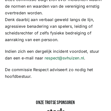
Sponsoren
de normen en waarden van de vereniging ernstig
overtreden worden.
Commissie Respect
Commissies
Denk daarbij aan verbaal geweld langs de lijn,
agressieve benadering van spelers, leiding of
Overige commissies
scheidsrechter of zelfs fysieke bedreiging of
ClubTV
aanraking van een persoon.
Vrijwilligers
Indien zich een dergelijk incident voordoet, stuur
Club van 100
dan een e-mail naar
respect@svhuizen.nl
.
Activiteiten
De commissie Respect adviseert zo nodig het
hoofdbestuur.
Business Club Zuyderzee
Onze trotse sponsoren