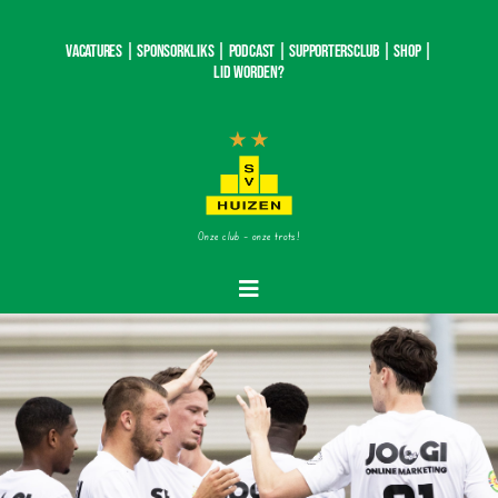
Ga
naar
Vacatures |
SponsorKliks |
Podcast
|
Supportersclub
|
Shop
|
inhoud
Lid worden?
Onze club – onze trots!
Toggle
Navigatie
Home
Nieuws
Teams