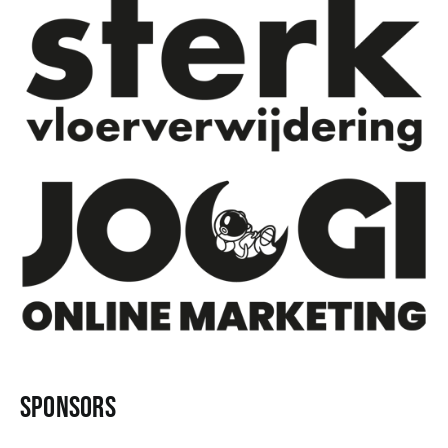
Sponsoren
Sponsor worden?
Commissies
Sponsor op de middenstip
ClubTV
Club van 100
Activiteiten
Business Club Zuyderzee
Sponsors