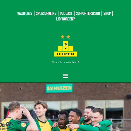
Ga
naar
Vacatures |
SponsorKliks |
Podcast
|
Supportersclub
|
Shop
|
inhoud
Lid worden?
Onze club – onze trots!
Toggle
Navigatie
Home
Nieuws
Teams