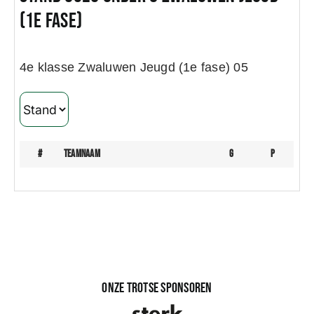
(1e fase)
Wedstrijden
4e klasse Zwaluwen Jeugd (1e fase) 05
Trainingsschema
Leden
#
teamnaam
G
P
Clubinformatie
Het eerste
Organisatie
Onze trotse sponsoren