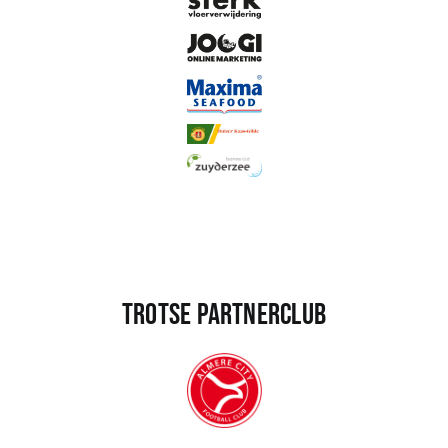
Sponsoren
Commissies
ClubTV
Club van 100
Activiteiten
Trotse partnerclub
Business Club Zuyderzee