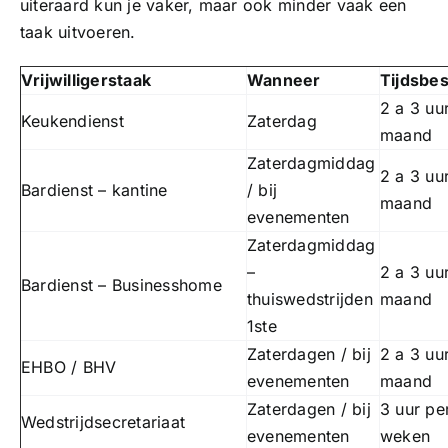
uiteraard kun je vaker, maar ook minder vaak een
Sponsoren
taak uitvoeren.
Commissies
Commissies
Vrijwilligerstaak
Wanneer
Tijdsbe
2 a 3 uu
Taken/Functies
Keukendienst
Zaterdag
maand
ClubTV
Zaterdagmiddag
2 a 3 uu
Vacatures
Bardienst – kantine
/ bij
maand
Club van 100
evenementen
Zaterdagmiddag
Ik meld mij aan
–
2 a 3 uu
Activiteiten
Bardienst – Businesshome
thuiswedstrijden
maand
1ste
Business Club Zuyderzee
Zaterdagen / bij
2 a 3 uu
EHBO / BHV
evenementen
maand
Zaterdagen / bij
3 uur pe
Wedstrijdsecretariaat
evenementen
weken