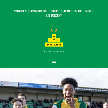
Ga
naar
Vacatures |
SponsorKliks |
Podcast
|
Supportersclub
|
Shop
|
inhoud
Lid worden?
Onze club – onze trots!
Toggle
Navigatie
Home
Nieuws
Teams