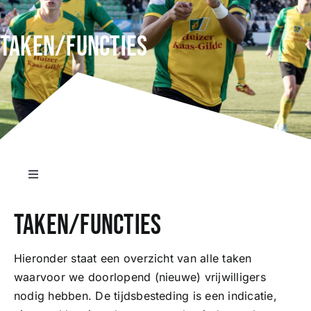
Taken/Functies
Wedstrijden
Trainingsschema
Leden
Toggle
Clubinformatie
Navigatie
Doelstelling
Taken/Functies
Het eerste
Uitgangspunten
Hieronder staat een overzicht van alle taken
Organisatie
waarvoor we doorlopend (nieuwe) vrijwilligers
nodig hebben. De tijdsbesteding is een indicatie,
Inzetrooster