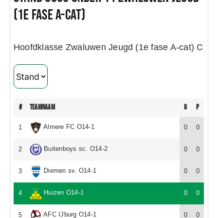
(1e fase A-Cat)
Wedstrijden
Hoofdklasse Zwaluwen Jeugd (1e fase A-cat) C
Trainingsschema
Leden
#
teamnaam
G
P
Clubinformatie
Almere FC O14-1
1
0
0
Buitenboys sc. O14-2
2
0
0
Het eerste
Diemen sv. O14-1
3
0
0
Organisatie
Huizen O14-1
4
0
0
AFC IJburg O14-1
5
0
0