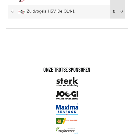
Sponsoren
Zuidvogels HSV De O14-1
6
0
0
Commissies
ClubTV
Club van 100
Onze trotse sponsoren
Activiteiten
Business Club Zuyderzee