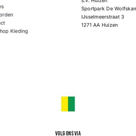
s.v. Huizen
ws
Sportpark De Wolfska
orden
IJsselmeerstraat 3
ct
1271 AA Huizen
hop Kleding
Volg ons via