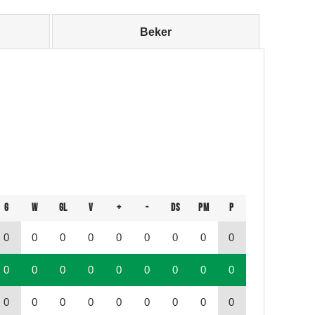
Beker
G
W
GL
V
+
-
DS
PM
P
0
0
0
0
0
0
0
0
0
0
0
0
0
0
0
0
0
0
0
0
0
0
0
0
0
0
0