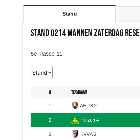
Stand
Stand 0214 Mannen Zaterdag rese
5e klasse 11
#
teamnaam
1
AH'78 2
2
Huizen 4
3
KVVA 3