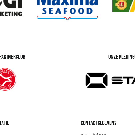
 partnerclub
Onze kledin
matie
Contactgegevens