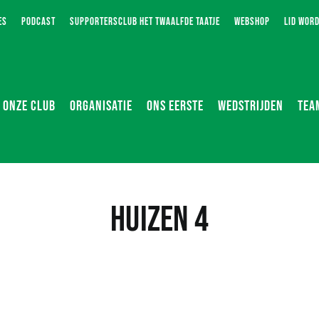
ES
PODCAST
SUPPORTERSCLUB HET TWAALFDE TAATJE
WEBSHOP
LID WOR
ONZE CLUB
ORGANISATIE
ONS EERSTE
WEDSTRIJDEN
TEA
Huizen 4