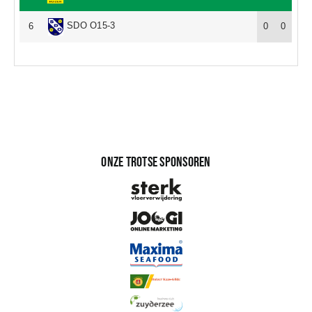
Sponsoren
SDO O15-3
6
0
0
Commissies
ClubTV
Club van 100
Onze trotse sponsoren
Activiteiten
Business Club Zuyderzee