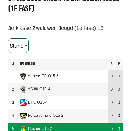
(1e fase)
Wedstrijden
3e klasse Zwaluwen Jeugd (1e fase) 13
Trainingsschema
Leden
#
teamnaam
G
P
Clubinformatie
Almere FC O15-3
1
0
0
AS'80 O15-4
2
0
0
Het eerste
BFC O15-4
3
0
0
Organisatie
Forza Almere O15-2
4
0
0
Huizen O15-2
5
0
0