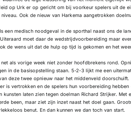
leid op Urk er op gericht om bij voorkeur spelers uit de e
it niveau. Ook de nieuw van Harkema aangetrokken doelma
als een medisch noodgeval in de sporthal naast ons de la
 Uiteraard moet daar de wedstrijdvoorbereiding maar eve
ook de wens uit dat de hulp op tijd is gekomen en het weer
ik net als vorige week niet zonder hoofdbrekens rond. Op
n in de basisopstelling staan. 5-2-3 lijkt me een uiterm
 van deze twee opnieuw naar het middenveld doorschuift.
eer is vertrokken en de spelers hun voorbereiding hebbe
n kunsten laten zien tegen doelman Richard Strijker. Met e
eerde been, maar ziet zijn inzet naast het doel gaan. Groo
vlekkeloos benut. En dan kunnen we dan toch van start.