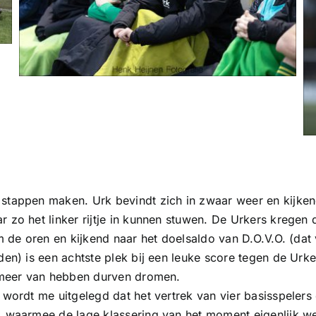
stappen maken. Urk bevindt zich in zwaar weer en kijkend
 zo het linker rijtje in kunnen stuwen. De Urkers kregen 
om de oren en kijkend naar het doelsaldo van D.O.V.O. (da
den) is een achtste plek bij een leuke score tegen de Urk
t meer van hebben durven dromen.
 wordt me uitgelegd dat het vertrek van vier basisspelers 
 waarmee de lage klassering van het moment eigenlijk wel