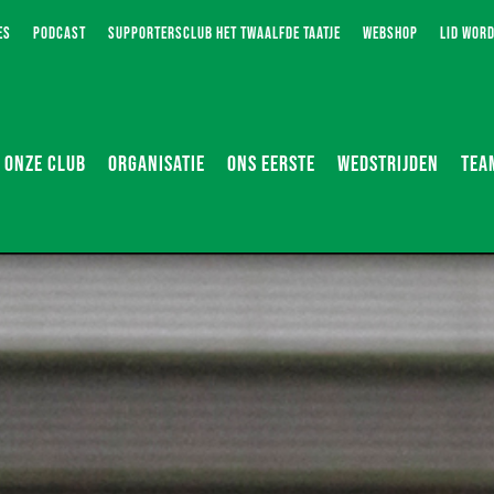
ES
PODCAST
SUPPORTERSCLUB HET TWAALFDE TAATJE
WEBSHOP
LID WOR
ONZE CLUB
ORGANISATIE
ONS EERSTE
WEDSTRIJDEN
TEA