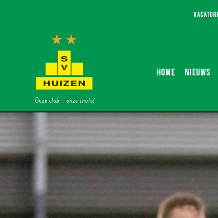
Ga
VACATUR
naar
inhoud
HOME
NIEUWS
Onze club – onze trots!