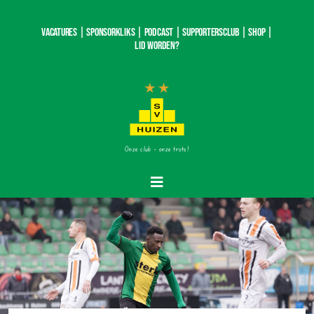
Ga
naar
Vacatures |
SponsorKliks |
Podcast
|
Supportersclub
|
Shop
|
inhoud
Lid worden?
Onze club – onze trots!
Toggle
Navigatie
Home
Nieuws
Teams