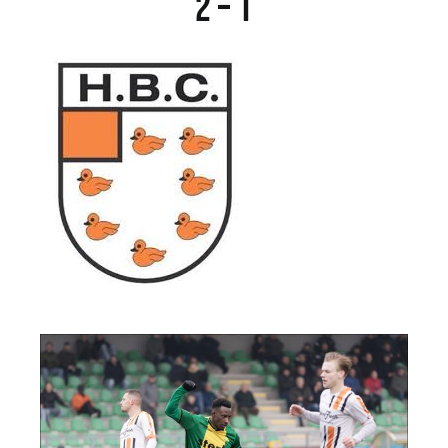
2 – 1
Sponsoren
Commissies
ClubTV
Club van 100
Activiteiten
Business Club Zuyderzee