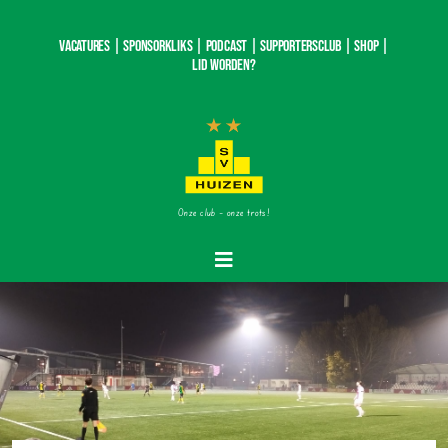
Ga
naar
Vacatures |
SponsorKliks |
Podcast
|
Supportersclub
|
Shop
|
inhoud
Lid worden?
Onze club – onze trots!
Toggle
Navigatie
Home
Nieuws
Teams