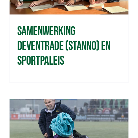
Sponsoren
Commissies
Samenwerking
Deventrade (Stanno) en
ClubTV
Sportpaleis
Club van 100
Activiteiten
Business Club Zuyderzee