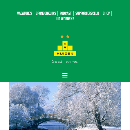
Ga
naar
Vacatures |
SponsorKliks |
Podcast
|
Supportersclub
|
Shop
|
inhoud
Lid worden?
Onze club – onze trots!
Toggle
Navigatie
Home
Nieuws
Teams