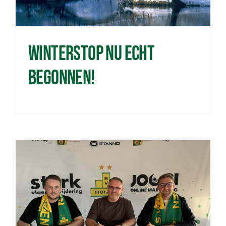
Wedstrijden
Winterstop nu echt
Trainingsschema
begonnen!
Leden
Clubinformatie
Het eerste
Organisatie