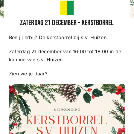
Wedstrijden
Zaterdag 21 december – Kerstborrel
Ben jij erbij? De kerstborrel bij s.v. Huizen.
Trainingsschema
Zaterdag 21 december van 16:00 tot 18:00 in de
Leden
kantine van s.v. Huizen.
Zien we je daar?
Clubinformatie
Het eerste
Organisatie