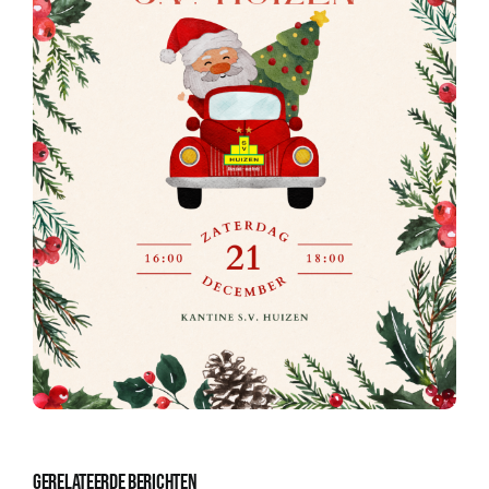
Sponsoren
Commissies
ClubTV
Club van 100
Activiteiten
Business Club Zuyderzee
Gerelateerde berichten