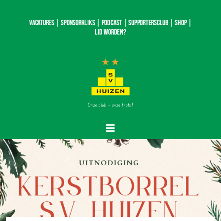
Ga
naar
Vacatures |
SponsorKliks |
Podcast
|
Supportersclub
|
Shop
|
inhoud
Lid worden?
Onze club – onze trots!
Toggle
Navigatie
Home
Nieuws
Teams