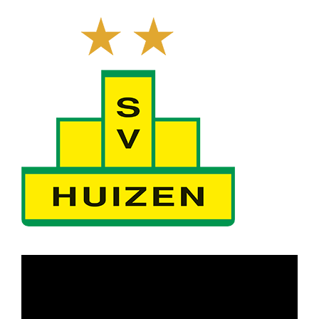
Sponsoren
Commissies
ClubTV
Club van 100
Activiteiten
Business Club Zuyderzee