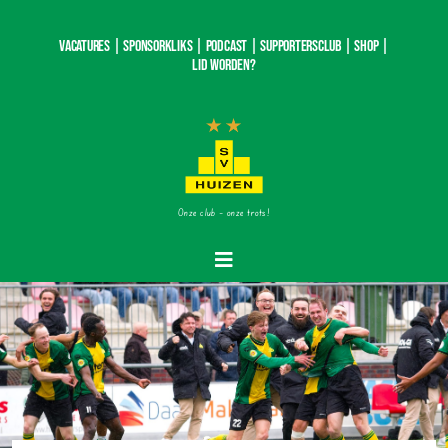
Ga
naar
Vacatures |
SponsorKliks |
Podcast
|
Supportersclub
|
Shop
|
inhoud
Lid worden?
Onze club – onze trots!
Toggle
Navigatie
Home
Nieuws
Teams