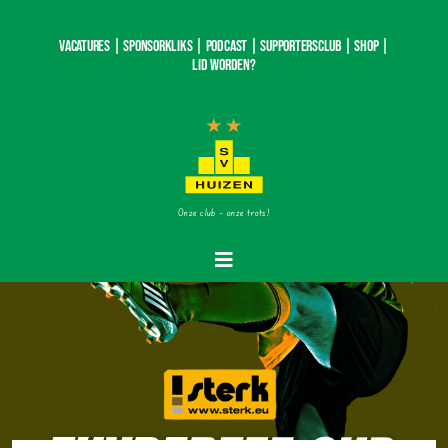
Ga
naar
Vacatures |
SponsorKliks |
Podcast
|
Supportersclub
|
Shop
|
inhoud
Lid worden?
Onze club – onze trots!
Toggle
Navigatie
Home
Nieuws
Teams