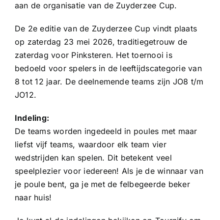
Sponsoren
aan de organisatie van de Zuyderzee Cup.
De 2e editie van de Zuyderzee Cup vindt plaats
Commissies
op zaterdag 23 mei 2026, traditiegetrouw de
zaterdag voor Pinksteren. Het toernooi is
bedoeld voor spelers in de leeftijdscategorie van
ClubTV
8 tot 12 jaar. De deelnemende teams zijn JO8 t/m
JO12.
Club van 100
Indeling:
De teams worden ingedeeld in poules met maar
Activiteiten
liefst vijf teams, waardoor elk team vier
wedstrijden kan spelen. Dit betekent veel
Business Club Zuyderzee
speelplezier voor iedereen! Als je de winnaar van
je poule bent, ga je met de felbegeerde beker
naar huis!