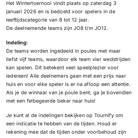
Het Wintertoernooi vindt plaats op zaterdag 3
Sponsoren
januari 2026 en is bedoeld voor spelers in de
leeftijdscategorie van 8 tot 12 jaar.
Commissies
De deelnemende teams zijn JO8 t/m JO12.
Indeling:
ClubTV
De teams worden ingedeeld in poules met maar
liefst vijf teams, waardoor elk team vier wedstrijden
Club van 100
kan spelen. Dit betekent veel speelplezier voor
iedereen! Alle deelnemers gaan met een prijs naar
huis en voor elke speler is er na afloop een attentie.
Activiteiten
Als je de winnaar van je poule bent, ga je bovendien
met een felbegeerde beker naar huis!
Business Club Zuyderzee
Je kunt al de indelingen bekijken op Tournify om
een indicatie te hebben van de tijden. Houd er
rekening mee dat de tijden onder voorbehoud zijn