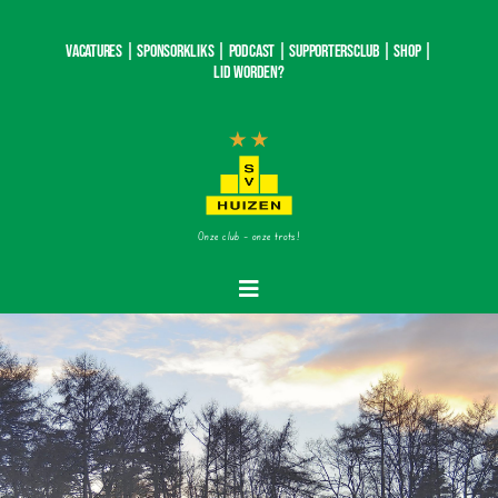
Ga
naar
Vacatures |
SponsorKliks |
Podcast
|
Supportersclub
|
Shop
|
inhoud
Lid worden?
Onze club – onze trots!
Toggle
Navigatie
Home
Nieuws
Teams