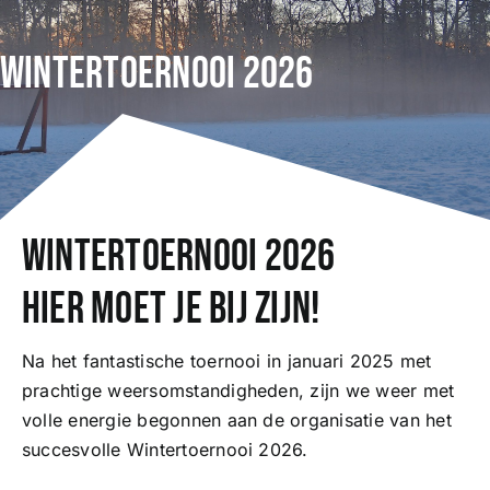
Wintertoernooi 2026
Wedstrijden
Trainingsschema
Leden
Wintertoernooi 2026
Clubinformatie
Hier moet je bij zijn!
Het eerste
Na het fantastische toernooi in januari 2025 met
prachtige weersomstandigheden, zijn we weer met
volle energie begonnen aan de organisatie van het
Organisatie
succesvolle Wintertoernooi 2026.