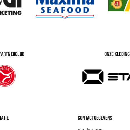
 partnerclub
Onze kledin
matie
Contactgegevens
s.v. Huizen