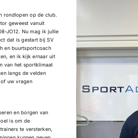
en rondlopen op de club.
tor geweest vanuit
8-JO12. Nu mag ik jullie
t dat is gestart bij SV
ch en buurtsportcoach
, en ik kijk ernaar uit
n van het sportklimaat
gen langs de velden
 of uw vragen
voeren en borgen van
doel is om de
rainers te versterken,
ainingen kunnen geven.