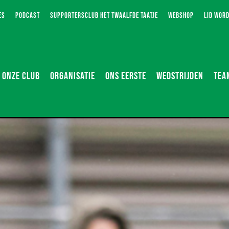
ES
PODCAST
SUPPORTERSCLUB HET TWAALFDE TAATJE
WEBSHOP
LID WOR
ONZE CLUB
ORGANISATIE
ONS EERSTE
WEDSTRIJDEN
TEA