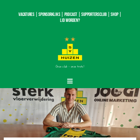
Ga
naar
Vacatures |
SponsorKliks |
Podcast
|
Supportersclub
|
Shop
|
inhoud
Lid worden?
Onze club – onze trots!
Toggle
Navigatie
Home
Nieuws
Teams