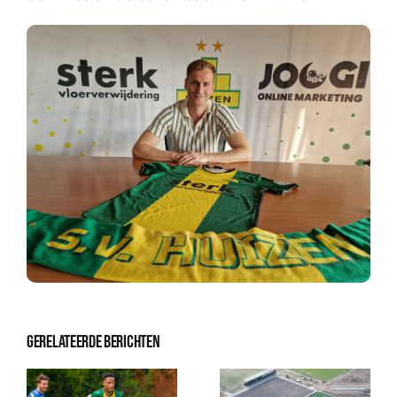
Sponsoren
Commissies
ClubTV
Club van 100
Activiteiten
Business Club Zuyderzee
Gerelateerde berichten