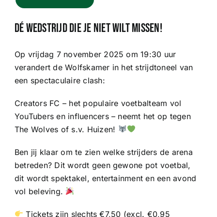
Sponsoren
Dé wedstrijd die je niet wilt missen!
Commissies
Op vrijdag 7 november 2025 om 19:30 uur
verandert de Wolfskamer in het strijdtoneel van
ClubTV
een spectaculaire clash:
Club van 100
Creators FC – het populaire voetbalteam vol
YouTubers en influencers – neemt het op tegen
The Wolves of s.v. Huizen!
Activiteiten
Ben jij klaar om te zien welke strijders de arena
Business Club Zuyderzee
betreden? Dit wordt geen gewone pot voetbal,
dit wordt spektakel, entertainment en een avond
vol beleving.
Tickets zijn slechts €7,50 (excl. €0,95