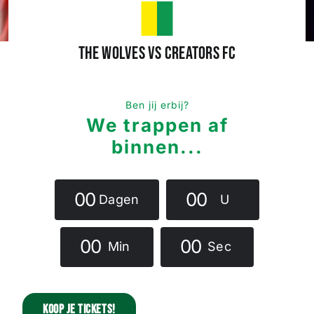
Wedstrijden
The Wolves vs Creators FC
Trainingsschema
Ben jij erbij?
We trappen af
Leden
binnen...
Clubinformatie
0
0
0
0
Dagen
U
Het eerste
0
0
0
0
Min
Sec
Organisatie
Koop je tickets!