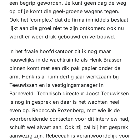
een begrip geworden. Je kunt geen dag de weg
Sponsoren
op of je komt die geel-groene wagens tegen.
Ook het ‘complex’ dat de firma inmiddels beslaat
Commissies
lijkt aan die groei niet te zijn ontkomen: ook nu
wordt er weer druk gebouwd en verbouwd.
ClubTV
In het fraaie hoofdkantoor zit ik nog maar
nauwelijks in de wachtruimte als Henk Brasser
Club van 100
binnen komt met een dik pak papier onder de
arm. Henk is al ruim dertig jaar werkzaam bij
Teeuwissen en is vestigingsmanager in
Activiteiten
Barneveld. Technisch directeur Joost Teeuwissen
is nog in gesprek en daar is het wachten heel
Business Club Zuyderzee
even op. Rebeccah Rozenberg, met wie ik de
voorbereidende contacten voor dit interview had,
schuift wel alvast aan. Ook zij zal bij het gesprek
aanwezig zijn. Rebeccah is verantwoordelijk voor