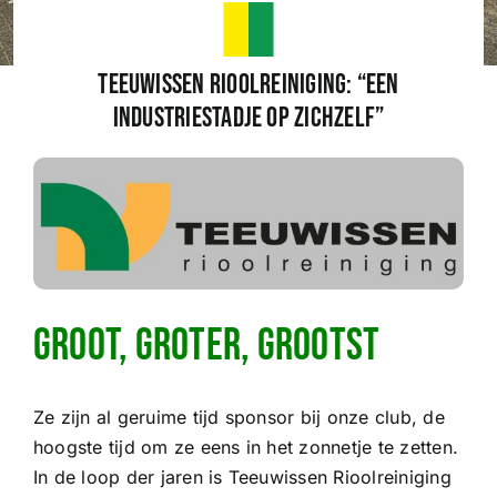
Wedstrijden
Teeuwissen Rioolreiniging: “Een
industriestadje op zichzelf”
Trainingsschema
Leden
Clubinformatie
Groot, groter, grootst
Het eerste
Ze zijn al geruime tijd sponsor bij onze club, de
Organisatie
hoogste tijd om ze eens in het zonnetje te zetten.
In de loop der jaren is Teeuwissen Rioolreiniging