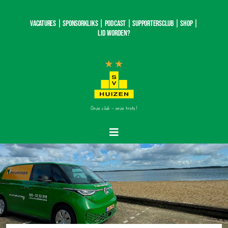
Ga
naar
Vacatures |
SponsorKliks |
Podcast
|
Supportersclub
|
Shop
|
inhoud
Lid worden?
Onze club – onze trots!
Toggle
Navigatie
Home
Nieuws
Teams