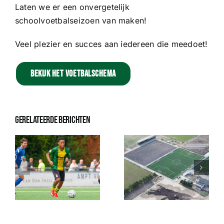
Sponsoren
Laten we er een onvergetelijk
schoolvoetbalseizoen van maken!
Commissies
Veel plezier en succes aan iedereen die meedoet!
ClubTV
Bekijk het voetbalschema
Club van 100
Gerelateerde berichten
Activiteiten
Business Club Zuyderzee