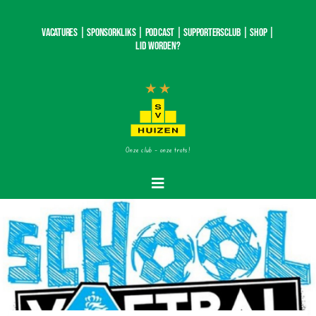
Ga
naar
Vacatures |
SponsorKliks |
Podcast
|
Supportersclub
|
Shop
|
inhoud
Lid worden?
Onze club – onze trots!
Toggle
Navigatie
Home
Nieuws
Teams