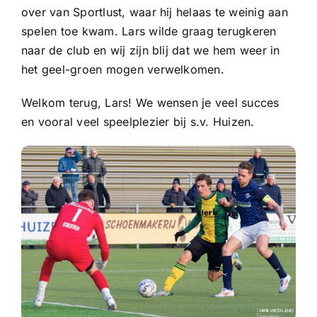
Sponsoren
over van Sportlust, waar hij helaas te weinig aan
spelen toe kwam. Lars wilde graag terugkeren
naar de club en wij zijn blij dat we hem weer in
Commissies
het geel-groen mogen verwelkomen.
ClubTV
Welkom terug, Lars! We wensen je veel succes
en vooral veel speelplezier bij s.v. Huizen.
Club van 100
Activiteiten
Business Club Zuyderzee