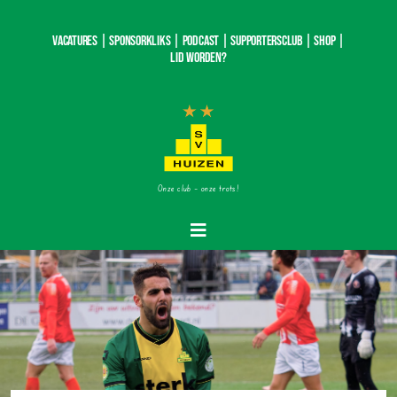
Ga
naar
Vacatures |
SponsorKliks |
Podcast
|
Supportersclub
|
Shop
|
inhoud
Lid worden?
Onze club – onze trots!
Toggle
Navigatie
Home
Nieuws
Teams