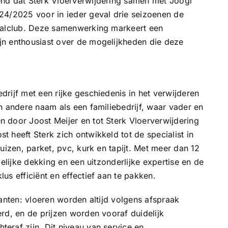
end dat Sterk Vloerverwijdering samen met Joogi
24/2025 voor in ieder geval drie seizoenen de
tbalclub. Deze samenwerking markeert een
jn enthousiast over de mogelijkheden die deze
rijf met een rijke geschiedenis in het verwijderen
n andere naam als een familiebedrijf, waar vader en
 door Joost Meijer en tot Sterk Vloerverwijdering
 heeft Sterk zich ontwikkeld tot de specialist in
uizen, parket, pvc, kurk en tapijt. Met meer dan 12
delijke dekking en een uitzonderlijke expertise en de
us efficiënt en effectief aan te pakken.
anten: vloeren worden altijd volgens afspraak
rd, en de prijzen worden vooraf duidelijk
eraf zijn. Dit niveau van service en