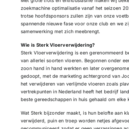
Met grote trots en enthousiasme maken wij bek
zoekmachine optimalisatie vanaf het seizoen 20
trotse hoofdsponsors zullen zijn van onze voe
spannende nieuwe fase voor onze club en we zi
samenwerking met zich meebrengt.
Wie is Sterk Vloerverwijdering?
Sterk Vloerverwijdering is een gerenommeerd bed
van allerlei soorten vloeren. Begonnen onder ee
zoon hand in hand werkten en later overgenomen
gedoopt, met de marketing achtergrond van Joost
het verwijderen van verlijmde vloeren zoals plav
vertrekpunten in Nederland heeft het bedrijf lan
beste gereedschappen in huis gehaald om elke kl
Wat Sterk bijzonder maakt, is hun belofte aan kl
verwijderd, puin en troep worden netjes afgevoe
gecommuniceerd zodat er geen verrassingen acht