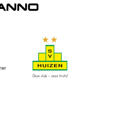
mer
Onze club – onze trots!