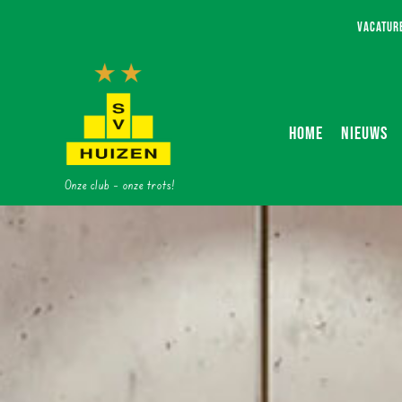
Ga
VACATUR
naar
inhoud
HOME
NIEUWS
Onze club – onze trots!