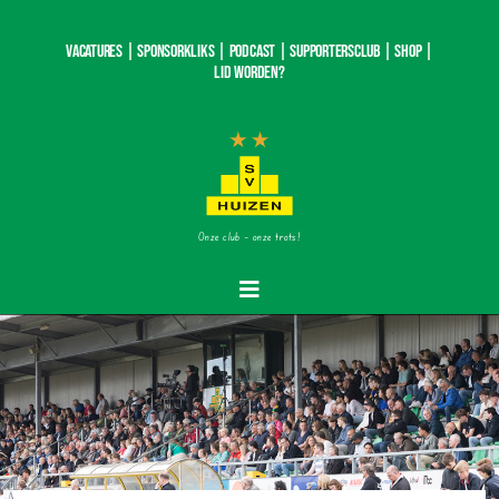
Ga
naar
Vacatures |
SponsorKliks |
Podcast
|
Supportersclub
|
Shop
|
inhoud
Lid worden?
Onze club – onze trots!
Toggle
Navigatie
Home
Nieuws
Teams