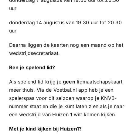
Sponsoren
uur
donderdag 14 augustus van 19.30 uur tot 20.30
Commissies
uur
ClubTV
Daarna liggen de kaarten nog een maand op het
wedstrijdsecretariaat.
Club van 100
Ben je spelend lid?
Als spelend lid krijg je
geen
lidmaatschapskaart
Activiteiten
meer thuis. Via de Voetbal.nl app heb je een
spelerspas voor dit seizoen waarop je KNVB-
Business Club Zuyderzee
nummer staat en die je kunt laten zien als je naar
een wedstrijd van Huizen 1 wilt komen kijken.
Met je kind kijken bij Huizen1?