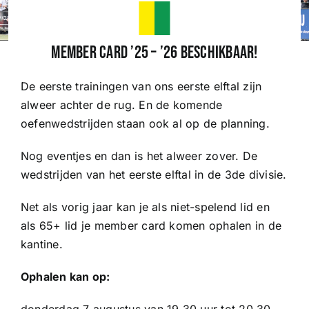
Wedstrijden
Member Card ’25 – ’26 beschikbaar!
De eerste trainingen van ons eerste elftal zijn
Trainingsschema
alweer achter de rug. En de komende
oefenwedstrijden staan ook al op de planning.
Leden
Nog eventjes en dan is het alweer zover. De
wedstrijden van het eerste elftal in de 3de divisie.
Clubinformatie
Net als vorig jaar kan je als niet-spelend lid en
Het eerste
als 65+ lid je member card komen ophalen in de
kantine.
Organisatie
Ophalen kan op:
donderdag 7 augustus van 19.30 uur tot 20.30