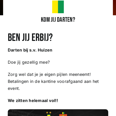
Wedstrijden
Kom jij darten?
Trainingsschema
Ben jij erbij?
Darten bij s.v. Huizen
Leden
Doe jij gezellig mee?
Clubinformatie
Zorg wel dat je je eigen pijlen meeneemt!
Betalingen in de kantine voorafgaand aan het
Het eerste
event.
We zitten helemaal vol!!
Organisatie