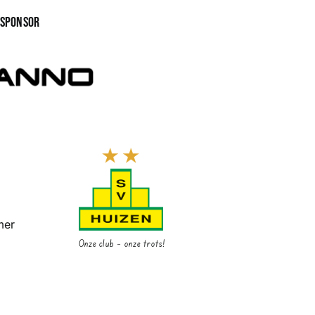
gsponsor
mer
Onze club – onze trots!