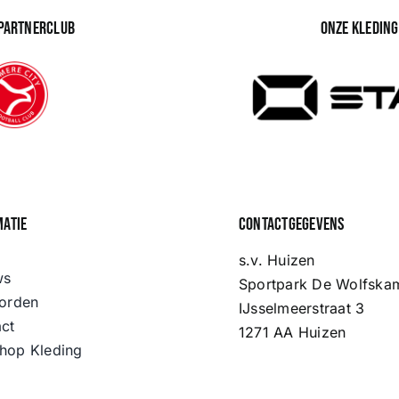
 partnerclub
Onze kledin
matie
Contactgegevens
s.v. Huizen
ws
Sportpark De Wolfska
orden
IJsselmeerstraat 3
ct
1271 AA Huizen
hop Kleding