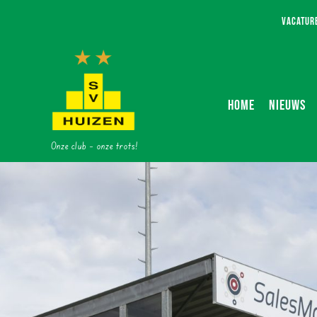
Ga
VACATUR
naar
inhoud
HOME
NIEUWS
Onze club – onze trots!