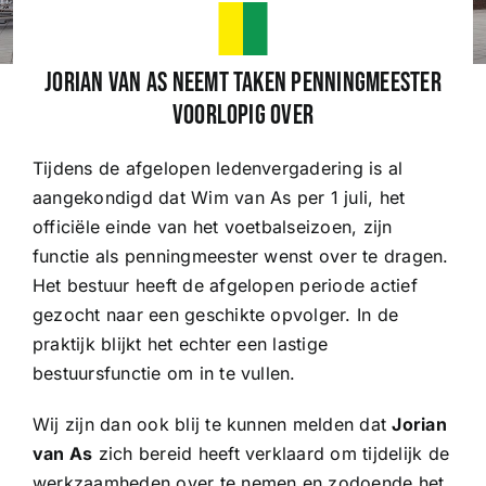
Wedstrijden
Jorian van As neemt taken penningmeester
voorlopig over
Trainingsschema
Tijdens de afgelopen ledenvergadering is al
aangekondigd dat Wim van As per 1 juli, het
Leden
officiële einde van het voetbalseizoen, zijn
functie als penningmeester wenst over te dragen.
Clubinformatie
Het bestuur heeft de afgelopen periode actief
gezocht naar een geschikte opvolger. In de
praktijk blijkt het echter een lastige
Het eerste
bestuursfunctie om in te vullen.
Wij zijn dan ook blij te kunnen melden dat
Jorian
Organisatie
van As
zich bereid heeft verklaard om tijdelijk de
werkzaamheden over te nemen en zodoende het