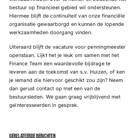
Sponsoren
bestuur op financieel gebied wil ondersteunen.
Hiermee blijft de continuïteit van onze financiële
Commissies
organisatie gewaarborgd en kunnen de lopende
werkzaamheden doorgang vinden.
ClubTV
Uiteraard blijft de vacature voor penningmeester
openstaan. Lijkt het je leuk om samen met het
Finance Team een waardevolle bijdrage te
Club van 100
leveren aan de toekomst van s.v. Huizen, of ken
je iemand die hiervoor geschikt zou zijn? Neem
Activiteiten
dan gerust contact op met een van de
bestuursleden. We gaan graag vrijblijvend met
Business Club Zuyderzee
geïnteresseerden in gesprek.
Gerelateerde berichten