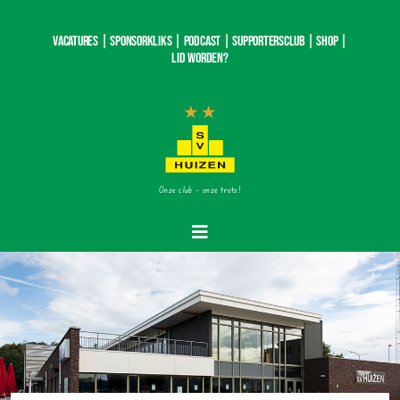
Ga
naar
Vacatures |
SponsorKliks |
Podcast
|
Supportersclub
|
Shop
|
inhoud
Lid worden?
Onze club – onze trots!
Toggle
Navigatie
Home
Nieuws
Teams