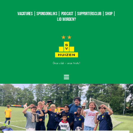
Ga
naar
Vacatures |
SponsorKliks |
Podcast
|
Supportersclub
|
Shop
|
inhoud
Lid worden?
Onze club – onze trots!
Toggle
Navigatie
Home
Nieuws
Teams