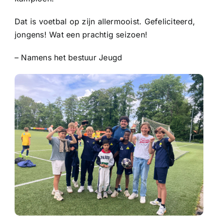
Sponsoren
Dat is voetbal op zijn allermooist. Gefeliciteerd,
jongens! Wat een prachtig seizoen!
Commissies
– Namens het bestuur Jeugd
ClubTV
Club van 100
Activiteiten
Business Club Zuyderzee