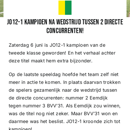
Wedstrijden
JO12-1 kampioen na wedstrijd tussen 2 directe
concurrenten!
Trainingsschema
Zaterdag 6 juni is JO12-1 kampioen van de
tweede klasse geworden! En het verhaal achter
Leden
deze titel maakt hem extra bijzonder.
Op de laatste speeldag hoefde het team zelf niet
Clubinformatie
meer in actie te komen. In plaats daarvan trokken
de spelers gezamenlijk naar de wedstrijd tussen
Het eerste
de directe concurrenten: nummer 2 Eemdijk
tegen nummer 3 BVV’31. Als Eemdijk zou winnen,
was de titel nog niet zeker. Maar BVV’31 won en
Organisatie
daarmee was het beslist. JO12-1 kroonde zich tot
kampioen!