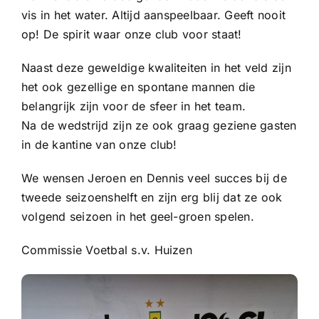
Sponsoren
vis in het water. Altijd aanspeelbaar. Geeft nooit
op! De spirit waar onze club voor staat!
Commissies
Naast deze geweldige kwaliteiten in het veld zijn
het ook gezellige en spontane mannen die
ClubTV
belangrijk zijn voor de sfeer in het team.
Na de wedstrijd zijn ze ook graag geziene gasten
in de kantine van onze club!
Club van 100
We wensen Jeroen en Dennis veel succes bij de
Activiteiten
tweede seizoenshelft en zijn erg blij dat ze ook
volgend seizoen in het geel-groen spelen.
Business Club Zuyderzee
Commissie Voetbal s.v. Huizen