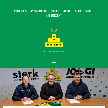
Ga
naar
Vacatures |
SponsorKliks |
Podcast
|
Supportersclub
|
Shop
|
inhoud
Lid worden?
Onze club – onze trots!
Toggle
Navigatie
Home
Nieuws
Teams