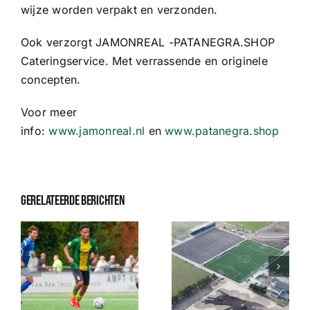
Sponsoren
wijze worden verpakt en verzonden.
Ook verzorgt JAMONREAL -PATANEGRA.SHOP
Commissies
Cateringservice. Met verrassende en originele
concepten.
ClubTV
Voor meer
info:
www.jamonreal.nl
en
www.patanegra.shop
Club van 100
Activiteiten
Gerelateerde berichten
Business Club Zuyderzee