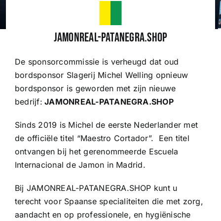
Wedstrijden
JAMONREAL-PATANEGRA.SHOP
De sponsorcommissie is verheugd dat oud
Trainingsschema
bordsponsor Slagerij Michel Welling opnieuw
bordsponsor is geworden met zijn nieuwe
Leden
bedrijf:
JAMONREAL-PATANEGRA.SHOP
Sinds 2019 is Michel de eerste Nederlander met
Clubinformatie
de officiële titel “Maestro Cortador”. Een titel
ontvangen bij het gerenommeerde Escuela
Het eerste
Internacional de Jamon in Madrid.
Bij JAMONREAL-PATANEGRA.SHOP kunt u
Organisatie
terecht voor Spaanse specialiteiten die met zorg,
aandacht en op professionele, en hygiënische