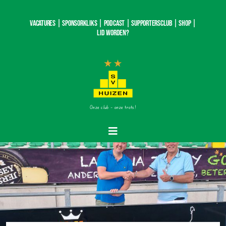
Ga
naar
Vacatures |
SponsorKliks |
Podcast
|
Supportersclub
|
Shop
|
inhoud
Lid worden?
Onze club – onze trots!
Toggle
Navigatie
Home
Nieuws
Teams