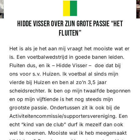
Wedstrijden
Hidde Visser over zijn grote passie “het
fluiten”
Trainingsschema
Het is als je het aan mij vraagt het mooiste wat er
is. Een voetbalwedstrijd in goede banen leiden.
Leden
Fluiten dus, en ik – Hidde Visser – doe dat bij
ons voor s.v. Huizen. Ik voetbal al sinds mijn
Clubinformatie
vierde bij Huizen en ben al zo’n 3,5 jaar
scheidsrechter. Ik ben op mijn twaalfde begonnen
en op mijn vijftiende is het nog steeds mijn
Het eerste
grootste passie. Ondertussen zit ik ook bij de
Activiteitencommissie/supportersvereniging. Een
Organisatie
echt “kind van de club” durf ik mezelf dan ook
wel te noemen. Mooiste wat ik heb meegemaakt