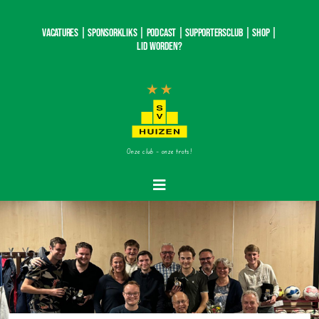
Ga
naar
Vacatures |
SponsorKliks |
Podcast
|
Supportersclub
|
Shop
|
inhoud
Lid worden?
Onze club – onze trots!
Toggle
Navigatie
Home
Nieuws
Teams