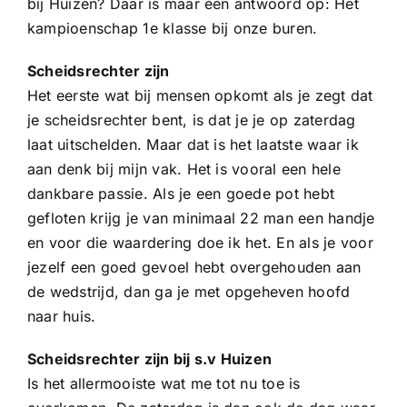
bij Huizen? Daar is maar één antwoord op: Het
Sponsoren
kampioenschap 1e klasse bij onze buren.
Commissies
Scheidsrechter zijn
Het eerste wat bij mensen opkomt als je zegt dat
je scheidsrechter bent, is dat je je op zaterdag
ClubTV
laat uitschelden. Maar dat is het laatste waar ik
aan denk bij mijn vak. Het is vooral een hele
Club van 100
dankbare passie. Als je een goede pot hebt
gefloten krijg je van minimaal 22 man een handje
en voor die waardering doe ik het. En als je voor
Activiteiten
jezelf een goed gevoel hebt overgehouden aan
de wedstrijd, dan ga je met opgeheven hoofd
Business Club Zuyderzee
naar huis.
Scheidsrechter zijn bij s.v Huizen
Is het allermooiste wat me tot nu toe is