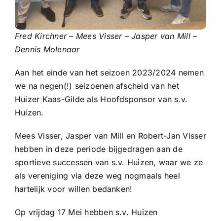
Sponsoren
Fred Kirchner – Mees Visser – Jasper van Mill –
Commissies
Dennis Molenaar
ClubTV
Aan het einde van het seizoen 2023/2024 nemen
we na negen(!) seizoenen afscheid van het
Huizer Kaas-Gilde als Hoofdsponsor van s.v.
Club van 100
Huizen.
Activiteiten
Mees Visser, Jasper van Mill en Robert-Jan Visser
hebben in deze periode bijgedragen aan de
sportieve successen van s.v. Huizen, waar we ze
Business Club Zuyderzee
als vereniging via deze weg nogmaals heel
hartelijk voor willen bedanken!
Op vrijdag 17 Mei hebben s.v. Huizen