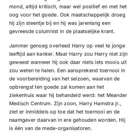
Sponsoren
mond, altijd kritisch, maar wel positief en met het
oog voor het goede. Ook maatschappelijk droeg
hij zijn steentje bij en hij was jarenlang een
Commissies
gevreesde columnist in de plaatselijke krant.
ClubTV
Jammer genoeg overleed Harry op veel te jonge
leeftijd aan kanker. Maar Harry zou Harry niet zijn
geweest wanneer hij ook daar niets iets moois uit
Club van 100
zou weten te halen. Een aansprekend toernooi in
de voorbereiding van het seizoen, waarvan de
Activiteiten
opbrengst ten goede zal komen aan het
ziekenhuis waar hij behandeld werd: het Meander
Medisch Centrum. Zijn zoon, Harry Hamstra jr.,
Business Club Zuyderzee
ziet er inmiddels op toe dat het toernooi en de
naamgever daarvan in ere gehouden worden. Hij
is één van de mede-organisatoren.