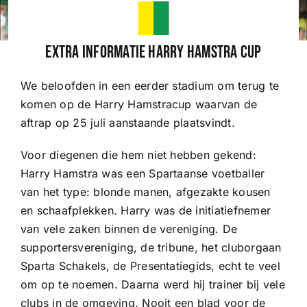
Wedstrijden
Extra informatie Harry Hamstra Cup
We beloofden in een eerder stadium om terug te
Trainingsschema
komen op de Harry Hamstracup waarvan de
aftrap op 25 juli aanstaande plaatsvindt.
Leden
Voor diegenen die hem niet hebben gekend:
Harry Hamstra was een Spartaanse voetballer
Clubinformatie
van het type: blonde manen, afgezakte kousen
en schaafplekken. Harry was de initiatiefnemer
Het eerste
van vele zaken binnen de vereniging. De
supportersvereniging, de tribune, het cluborgaan
Sparta Schakels, de Presentatiegids, echt te veel
Organisatie
om op te noemen. Daarna werd hij trainer bij vele
clubs in de omgeving. Nooit een blad voor de