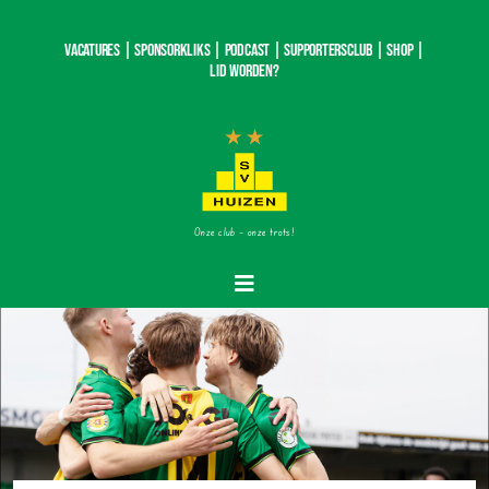
Ga
naar
Vacatures |
SponsorKliks |
Podcast
|
Supportersclub
|
Shop
|
inhoud
Lid worden?
Onze club – onze trots!
Toggle
Navigatie
Home
Nieuws
Teams