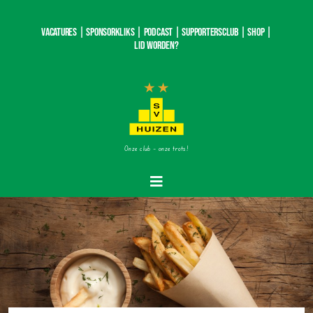
Ga
naar
Vacatures |
SponsorKliks |
Podcast
|
Supportersclub
|
Shop
|
inhoud
Lid worden?
Onze club – onze trots!
Toggle
Navigatie
Home
Nieuws
Teams