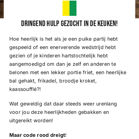
Wedstrijden
Dringend hulp gezocht in de keuken!
Hoe heerlijk is het als je een puike partij hebt
Trainingsschema
gespeeld of een enerverende wedstrijd hebt
gezien of je kinderen hartstochtelijk hebt
Leden
aangemoedigd om dan je zelf en anderen te
belonen met een lekker portie friet, een heerlijke
bal gehakt, frikadel, broodje kroket,
Clubinformatie
kaassoufflé?!
Het eerste
Wat geweldig dat daar steeds weer urenlang
voor jou deze heerlijkheden gebakken en
uitgereikt worden!
Organisatie
Maar code rood dreigt
!