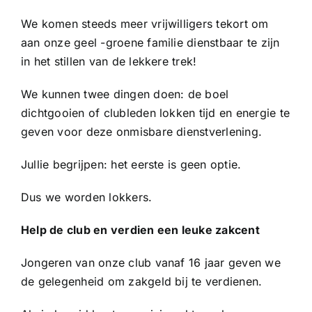
Sponsoren
We komen steeds meer vrijwilligers tekort om
aan onze geel -groene familie dienstbaar te zijn
Commissies
in het stillen van de lekkere trek!
We kunnen twee dingen doen: de boel
ClubTV
dichtgooien of clubleden lokken tijd en energie te
geven voor deze onmisbare dienstverlening.
Club van 100
Jullie begrijpen: het eerste is geen optie.
Activiteiten
Dus we worden lokkers.
Help de club en verdien een leuke zakcent
Business Club Zuyderzee
Jongeren van onze club vanaf 16 jaar geven we
de gelegenheid om zakgeld bij te verdienen.