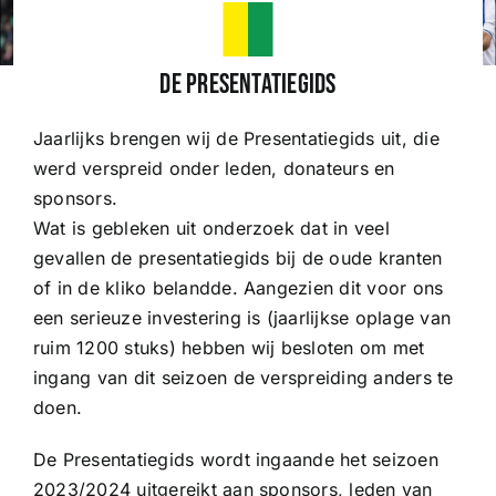
Wedstrijden
De Presentatiegids
Jaarlijks brengen wij de Presentatiegids uit, die
Trainingsschema
werd verspreid onder leden, donateurs en
sponsors.
Leden
Wat is gebleken uit onderzoek dat in veel
gevallen de presentatiegids bij de oude kranten
of in de kliko belandde. Aangezien dit voor ons
Clubinformatie
een serieuze investering is (jaarlijkse oplage van
ruim 1200 stuks) hebben wij besloten om met
Het eerste
ingang van dit seizoen de verspreiding anders te
doen.
Organisatie
De Presentatiegids wordt ingaande het seizoen
2023/2024 uitgereikt aan sponsors, leden van