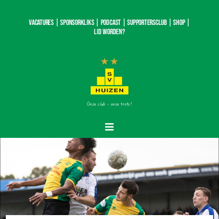
Ga
naar
Vacatures |
SponsorKliks |
Podcast
|
Supportersclub
|
Shop
|
inhoud
Lid worden?
Onze club – onze trots!
Toggle
Navigatie
Home
Nieuws
Teams