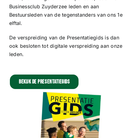
Sponsoren
Businessclub Zuyderzee leden en aan
Bestuursleden van de tegenstanders van ons 1e
elftal.
Commissies
De verspreiding van de Presentatiegids is dan
ClubTV
ook besloten tot digitale verspreiding aan onze
leden.
Club van 100
Bekijk de presentatiegids
Activiteiten
Business Club Zuyderzee