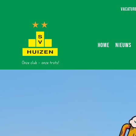
Ga
VACATUR
naar
inhoud
HOME
NIEUWS
Onze club – onze trots!