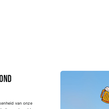
vond
ond
kkenheid van onze