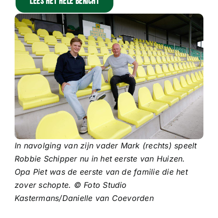
Lees het hele bericht
Sponsoren
Commissies
ClubTV
Club van 100
Activiteiten
In navolging van zijn vader Mark (rechts) speelt
Robbie Schipper nu in het eerste van Huizen.
Business Club Zuyderzee
Opa Piet was de eerste van de familie die het
zover schopte.
© Foto Studio
Kastermans/Danielle van Coevorden