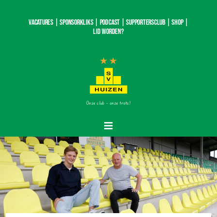
Ga
naar
Vacatures |
SponsorKliks |
Podcast
|
Supportersclub
|
Shop
|
inhoud
Lid worden?
Onze club – onze trots!
Toggle
Navigatie
Home
Nieuws
Teams