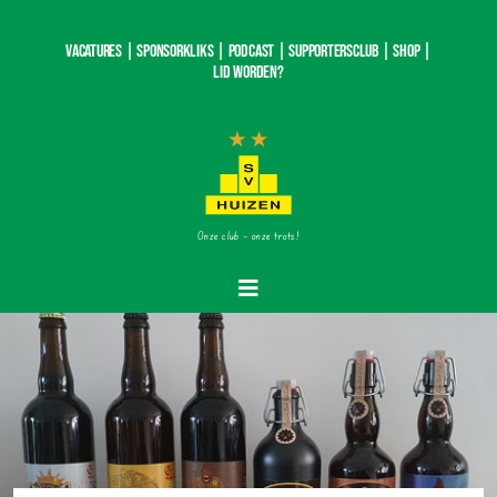
Ga
naar
Vacatures |
SponsorKliks |
Podcast
|
Supportersclub
|
Shop
|
inhoud
Lid worden?
Onze club – onze trots!
Toggle
Navigatie
Home
Nieuws
Teams