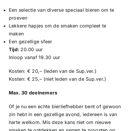
Sponsoren
Een selectie van diverse speciaal bieren om te
proeven
Commissies
Lekkere hapjes om de smaken compleet te
maken
Een gezellige sfeer
ClubTV
Tijd:
20.00 uur
Inloop vanaf 19.30 uur
Club van 100
Kosten: € 20,– (leden van de Sup.ver.)
Kosten: € 25,– (niet leden van de Sup.ver.)
Activiteiten
Max. 30 deelnemers
Business Club Zuyderzee
Of je nu een echte bierliefhebber bent of gewoon
zin hebt in een gezellige avond, iedereen is van
harte welkom. Mis deze kans niet om nieuwe
smaken te ontdekken en samen te proosten op