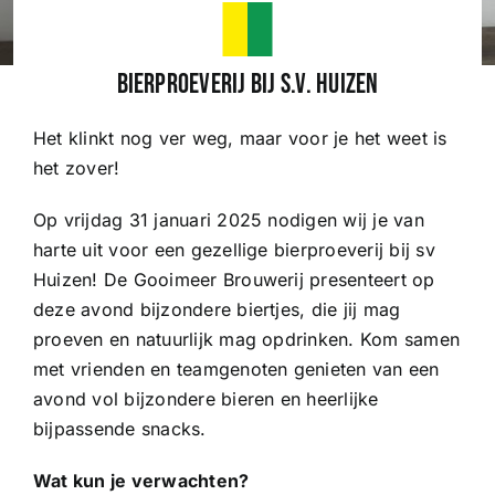
Wedstrijden
Bierproeverij bij s.v. Huizen
Het klinkt nog ver weg, maar voor je het weet is
Trainingsschema
het zover!
Leden
Op vrijdag 31 januari 2025 nodigen wij je van
harte uit voor een gezellige bierproeverij bij sv
Huizen! De Gooimeer Brouwerij presenteert op
Clubinformatie
deze avond bijzondere biertjes, die jij mag
proeven en natuurlijk mag opdrinken. Kom samen
Het eerste
met vrienden en teamgenoten genieten van een
avond vol bijzondere bieren en heerlijke
bijpassende snacks.
Organisatie
Wat kun je verwachten?