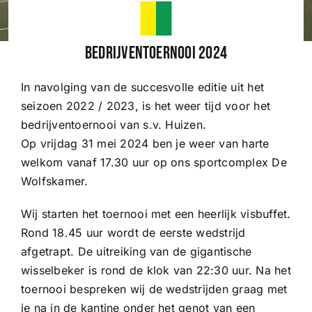
Wedstrijden
Bedrijventoernooi 2024
In navolging van de succesvolle editie uit het
Trainingsschema
seizoen 2022 / 2023, is het weer tijd voor het
bedrijventoernooi van s.v. Huizen.
Leden
Op vrijdag 31 mei 2024 ben je weer van harte
welkom vanaf 17.30 uur op ons sportcomplex De
Wolfskamer.
Clubinformatie
Wij starten het toernooi met een heerlijk visbuffet.
Het eerste
Rond 18.45 uur wordt de eerste wedstrijd
afgetrapt. De uitreiking van de gigantische
wisselbeker is rond de klok van 22:30 uur. Na het
Organisatie
toernooi bespreken wij de wedstrijden graag met
je na in de kantine onder het genot van een