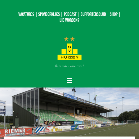
Ga
naar
Vacatures |
SponsorKliks |
Podcast
|
Supportersclub
|
Shop
|
inhoud
Lid worden?
Onze club – onze trots!
Toggle
Navigatie
Home
Nieuws
Teams