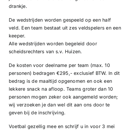
Sponsoren
drankje.
De wedstrijden worden gespeeld op een half
Commissies
veld. Een team bestaat uit zes veldspelers en een
keeper.
ClubTV
Alle wedstrijden worden begeleid door
scheidsrechters van s.v. Huizen.
Club van 100
De kosten voor deelname per team (max. 10
personen) bedragen €295,- exclusief BTW. In dit
Activiteiten
bedrag is de maaltijd opgenomen en ook een
lekkere snack na afloop. Teams groter dan 10
personen mogen zeker ook aangemeld worden;
Business Club Zuyderzee
wij verzoeken je dan wel dit aan ons door te
geven bij de inschrijving.
Voetbal gezellig mee en schrijf u in voor 3 mei