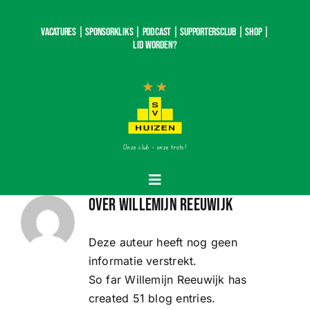
Ga
naar
Vacatures |
SponsorKliks |
Podcast
|
Supportersclub
|
Shop
|
inhoud
Lid worden?
Onze club – onze trots!
Toggle
Over
Willemijn Reeuwijk
Navigatie
Home
Deze auteur heeft nog geen
informatie verstrekt.
Nieuws
So far Willemijn Reeuwijk has
created 51 blog entries.
Teams