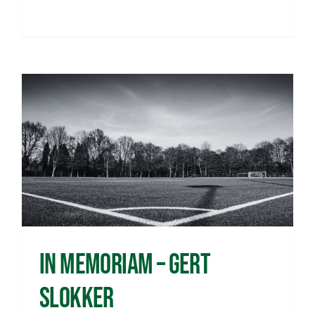
Sponsoren
Commissies
ClubTV
Club van 100
Activiteiten
Business Club Zuyderzee
In memoriam – Gert
Slokker