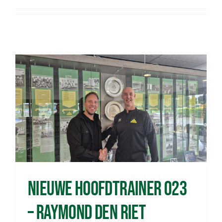
Wedstrijden
Trainingsschema
Leden
Clubinformatie
Het eerste
Nieuwe hoofdtrainer O23
Organisatie
– Raymond den Riet